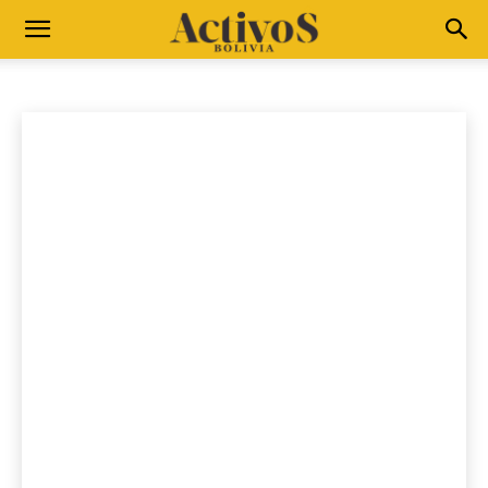
CREE EN TI
Compromiso Verde
Conyuntura
Cree en ti
Emprendedores