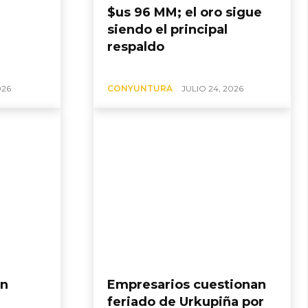
$us 96 MM; el oro sigue
siendo el principal
respaldo
026
CONYUNTURA
JULIO 24, 2026
an
Empresarios cuestionan
feriado de Urkupiña por