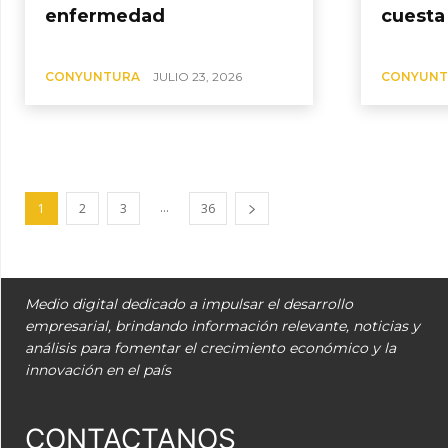
enfermedad
cuesta
CONYUNTURA
JULIO 23, 2026
CONYUNT
...
1
2
3
36
Medio digital dedicado a impulsar el desarrollo
empresarial, brindando información relevante, noticias y
análisis para fomentar el crecimiento económico y la
innovación en el país
CONTACTANOS