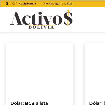
C
17.7
viernes, agosto 7, 2026
Cochabamba
Activos
CONYUNTURA
Compromiso Verde
Conyuntura
Cree en ti
Emprendedores
Empres
Bolivia
Dólar: BCB alista
Dólar l