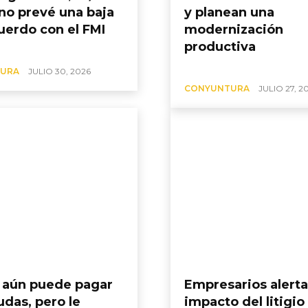
no prevé una baja
y planean una
uerdo con el FMI
modernización
productiva
URA
JULIO 30, 2026
CONYUNTURA
JULIO 27, 2
a aún puede pagar
Empresarios alert
udas, pero le
impacto del litigio