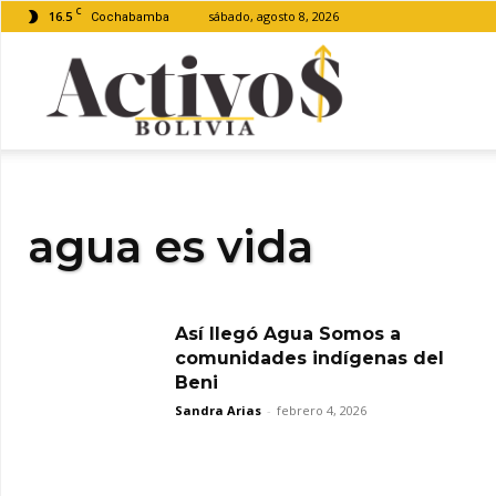
C
16.5
sábado, agosto 8, 2026
Cochabamba
Activos
Bolivia
agua es vida
Así llegó Agua Somos a
comunidades indígenas del
Beni
Sandra Arias
-
febrero 4, 2026