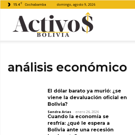
C
15.4
domingo, agosto 9, 2026
Cochabamba
Activos
Bolivia
análisis económico
El dólar barato ya murió: ¿se
viene la devaluación oficial en
Bolivia?
Sandra Arias
-
enero 26, 2026
Cuando la economía se
resfría: ¿qué le espera a
Bolivia ante una recesión