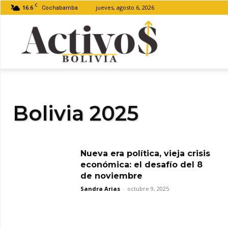
C
16.6
jueves, agosto 6, 2026
Cochabamba
Activos
Bolivia
Bolivia 2025
Nueva era política, vieja crisis
económica: el desafío del 8
de noviembre
Sandra Arias
-
octubre 9, 2025