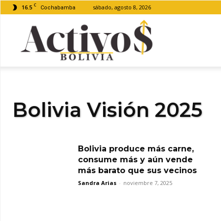
C
16.5
sábado, agosto 8, 2026
Cochabamba
Activos
Bolivia
Bolivia Visión 2025
Bolivia produce más carne,
consume más y aún vende
más barato que sus vecinos
Sandra Arias
-
noviembre 7, 2025