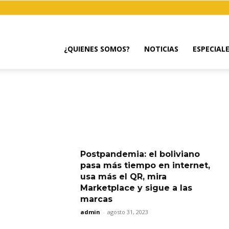
¿QUIENES SOMOS?
NOTICIAS
ESPECIAL
Postpandemia: el boliviano
pasa más tiempo en internet,
usa más el QR, mira
Marketplace y sigue a las
marcas
admin
-
agosto 31, 2023