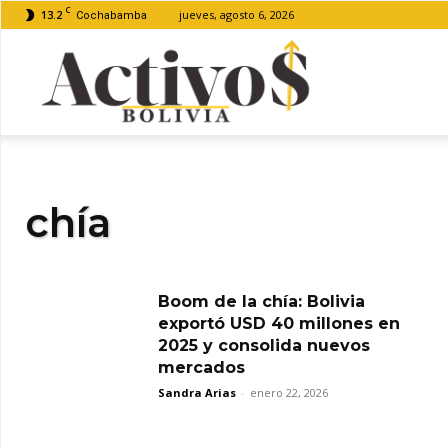
C
13.2
jueves, agosto 6, 2026
Cochabamba
Activos
Bolivia
chía
Boom de la chía: Bolivia
exportó USD 40 millones en
2025 y consolida nuevos
mercados
Sandra Arias
-
enero 22, 2026