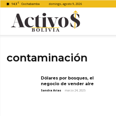
C
14.3
domingo, agosto 9, 2026
Cochabamba
Activos
Bolivia
contaminación
Dólares por bosques, el
negocio de vender aire
Sandra Arias
-
marzo 24, 2025