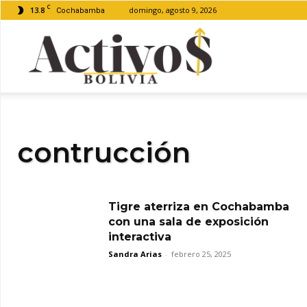
C
13.8
domingo, agosto 9, 2026
Cochabamba
Activos
Bolivia
contrucción
Tigre aterriza en Cochabamba
con una sala de exposición
interactiva
Sandra Arias
-
febrero 25, 2025