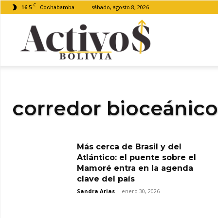
C
16.5
sábado, agosto 8, 2026
Cochabamba
Activos
Bolivia
corredor bioceánico
Más cerca de Brasil y del
Atlántico: el puente sobre el
Mamoré entra en la agenda
clave del país
Sandra Arias
-
enero 30, 2026