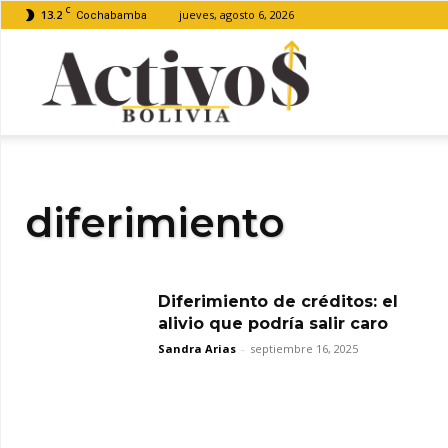
C
13.2
jueves, agosto 6, 2026
Cochabamba
Activos
Bolivia
diferimiento
Diferimiento de créditos: el
alivio que podría salir caro
Sandra Arias
-
septiembre 16, 2025