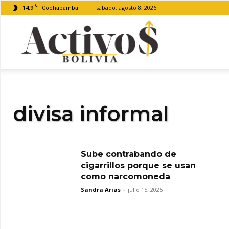
C
14.9
sábado, agosto 8, 2026
Cochabamba
Activos
Bolivia
divisa informal
Sube contrabando de
cigarrillos porque se usan
como narcomoneda
Sandra Arias
-
julio 15, 2025