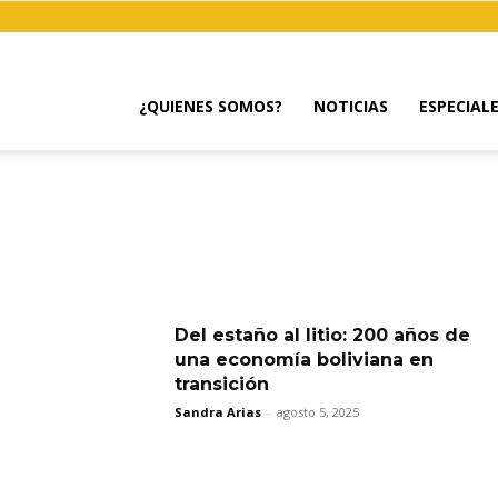
¿QUIENES SOMOS?
NOTICIAS
ESPECIAL
Del estaño al litio: 200 años de
una economía boliviana en
transición
Sandra Arias
-
agosto 5, 2025