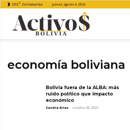
C
13.2
jueves, agosto 6, 2026
Cochabamba
Activos
Bolivia
economía boliviana
Bolivia fuera de la ALBA: más
ruido político que impacto
económico
Sandra Arias
-
octubre 28, 2025