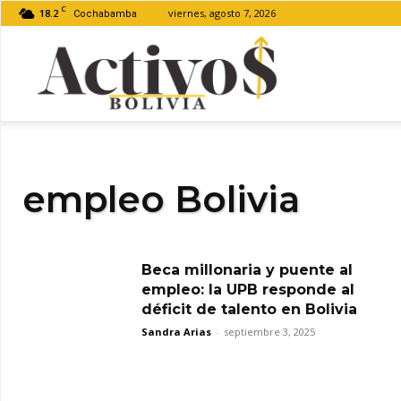
C
18.2
viernes, agosto 7, 2026
Cochabamba
Activos
Bolivia
empleo Bolivia
Beca millonaria y puente al
empleo: la UPB responde al
déficit de talento en Bolivia
Sandra Arias
-
septiembre 3, 2025