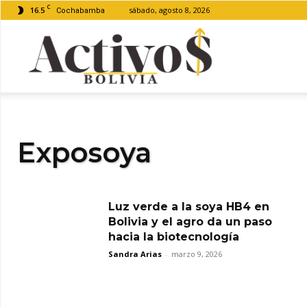
C
16.5
sábado, agosto 8, 2026
Cochabamba
Activos
Bolivia
Exposoya
Luz verde a la soya HB4 en
Bolivia y el agro da un paso
hacia la biotecnología
Sandra Arias
-
marzo 9, 2026