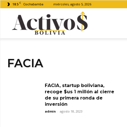
C
18.5
miércoles, agosto 5, 2026
Cochabamba
Activos
Bolivia
FACIA
FACIA, startup boliviana,
recoge $us 1 millón al cierre
de su primera ronda de
inversión
admin
-
agosto 18, 2023