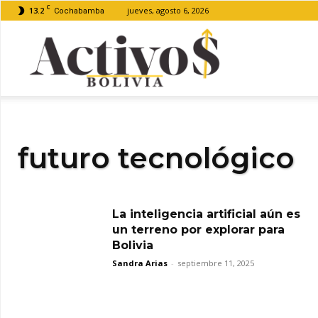
C
13.2
jueves, agosto 6, 2026
Cochabamba
Activos
Bolivia
futuro tecnológico
La inteligencia artificial aún es
un terreno por explorar para
Bolivia
Sandra Arias
-
septiembre 11, 2025