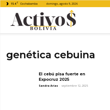
C
15.4
domingo, agosto 9, 2026
Cochabamba
Activos
Bolivia
genética cebuina
El cebú pisa fuerte en
Expocruz 2025
Sandra Arias
-
septiembre 12, 2025