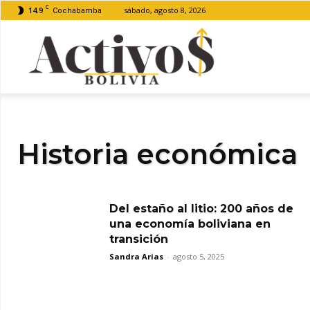
C
14.9
sábado, agosto 8, 2026
Cochabamba
Activos
Bolivia
Historia económica
Del estaño al litio: 200 años de
una economía boliviana en
transición
Sandra Arias
-
agosto 5, 2025