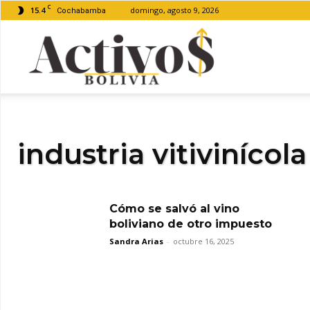
C
15.4
domingo, agosto 9, 2026
Cochabamba
Activos
Bolivia
industria vitivinícola
Cómo se salvó al vino
boliviano de otro impuesto
Sandra Arias
-
octubre 16, 2025