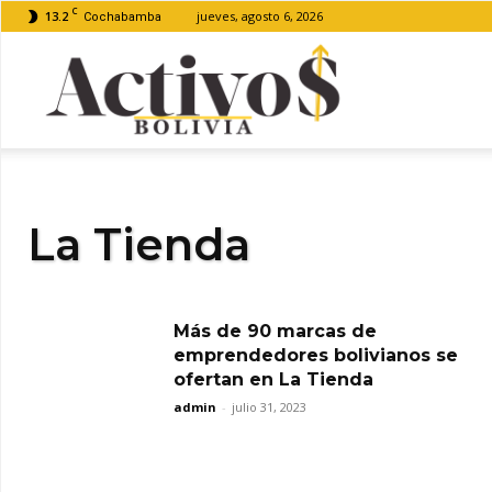
C
13.2
jueves, agosto 6, 2026
Cochabamba
Activos
Bolivia
La Tienda
Más de 90 marcas de
emprendedores bolivianos se
ofertan en La Tienda
admin
-
julio 31, 2023