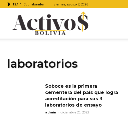
C
12.1
viernes, agosto 7, 2026
Cochabamba
Activos
Bolivia
laboratorios
Soboce es la primera
cementera del país que logra
acreditación para sus 3
laboratorios de ensayo
admin
-
diciembre 20, 2023