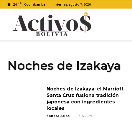
C
24.4
viernes, agosto 7, 2026
Cochabamba
Activos
Bolivia
Noches de Izakaya
Noches de Izakaya: el Marriott
Santa Cruz fusiona tradición
japonesa con ingredientes
locales
Sandra Arias
-
julio 7, 2025