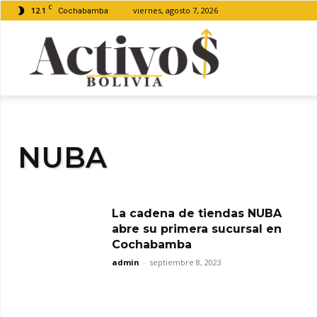
C
12.1
viernes, agosto 7, 2026
Cochabamba
Activos
Bolivia
NUBA
La cadena de tiendas NUBA
abre su primera sucursal en
Cochabamba
admin
-
septiembre 8, 2023