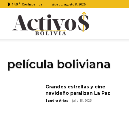
C
14.9
sábado, agosto 8, 2026
Cochabamba
Activos
Bolivia
película boliviana
Grandes estrellas y cine
navideño paralizan La Paz
Sandra Arias
-
julio 18, 2025