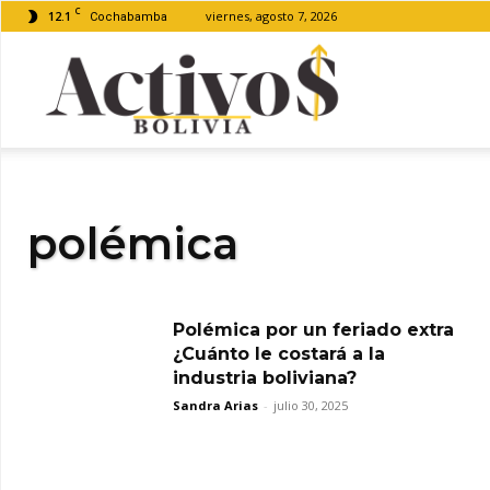
C
12.1
viernes, agosto 7, 2026
Cochabamba
Activos
Bolivia
polémica
Polémica por un feriado extra
¿Cuánto le costará a la
industria boliviana?
Sandra Arias
-
julio 30, 2025