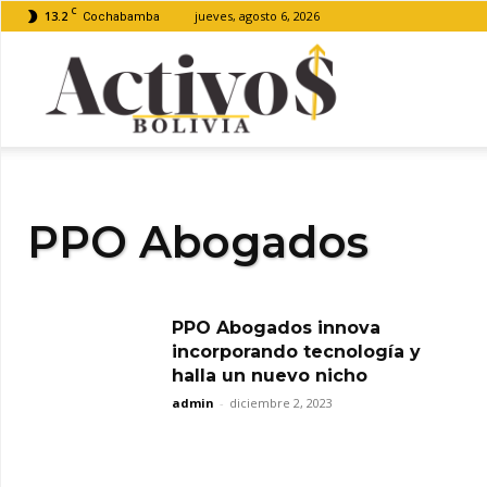
C
13.2
jueves, agosto 6, 2026
Cochabamba
Activos
Bolivia
PPO Abogados
PPO Abogados innova
incorporando tecnología y
halla un nuevo nicho
admin
-
diciembre 2, 2023