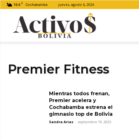
C
16.6
jueves, agosto 6, 2026
Cochabamba
Activos
Bolivia
Premier Fitness
Mientras todos frenan,
Premier acelera y
Cochabamba estrena el
gimnasio top de Bolivia
Sandra Arias
-
septiembre 19, 2025