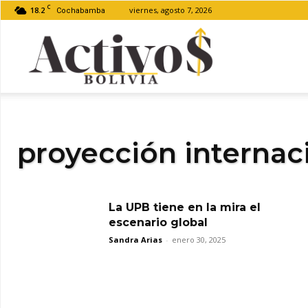
C
18.2
viernes, agosto 7, 2026
Cochabamba
Activos
Bolivia
proyección internac
La UPB tiene en la mira el
escenario global
Sandra Arias
-
enero 30, 2025