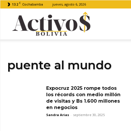
C
13.2
jueves, agosto 6, 2026
Cochabamba
Activos
Bolivia
puente al mundo
Expocruz 2025 rompe todos
los récords con medio millón
de visitas y Bs 1.600 millones
en negocios
Sandra Arias
-
septiembre 30, 2025