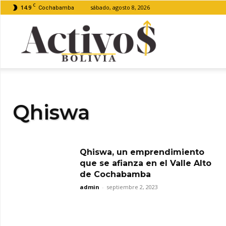
C
14.9
sábado, agosto 8, 2026
Cochabamba
Activos
Bolivia
Qhiswa
Qhiswa, un emprendimiento
que se afianza en el Valle Alto
de Cochabamba
admin
-
septiembre 2, 2023