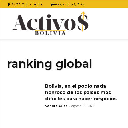
C
13.2
jueves, agosto 6, 2026
Cochabamba
Activos
Bolivia
ranking global
Bolivia, en el podio nada
honroso de los países más
difíciles para hacer negocios
Sandra Arias
-
agosto 11, 2025