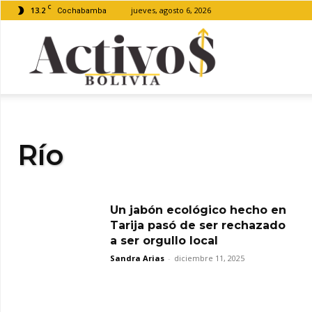
C
13.2
jueves, agosto 6, 2026
Cochabamba
Activos
Bolivia
Río
Un jabón ecológico hecho en
Tarija pasó de ser rechazado
a ser orgullo local
Sandra Arias
-
diciembre 11, 2025