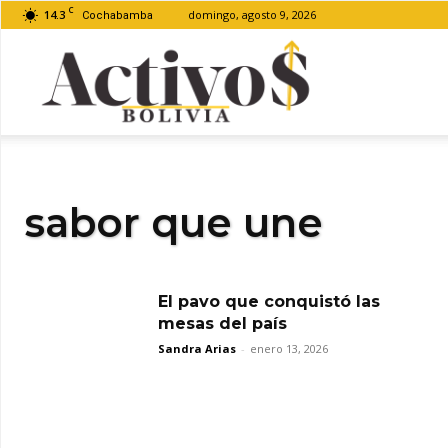
C
14.3
domingo, agosto 9, 2026
Cochabamba
Activos
Bolivia
sabor que une
El pavo que conquistó las
mesas del país
Sandra Arias
-
enero 13, 2026