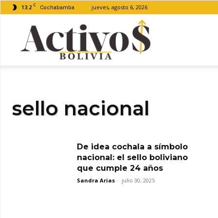
C
13.2
jueves, agosto 6, 2026
Cochabamba
Activos
Bolivia
sello nacional
De idea cochala a símbolo
nacional: el sello boliviano
que cumple 24 años
Sandra Arias
-
julio 30, 2025