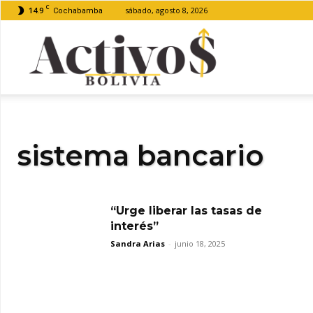
C
14.9
sábado, agosto 8, 2026
Cochabamba
Activos
Bolivia
sistema bancario
“Urge liberar las tasas de
interés”
Sandra Arias
-
junio 18, 2025