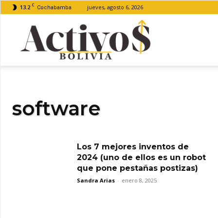
C
13.2
jueves, agosto 6, 2026
Cochabamba
Activos
Bolivia
software
Los 7 mejores inventos de
2024 (uno de ellos es un robot
que pone pestañas postizas)
Sandra Arias
-
enero 8, 2025