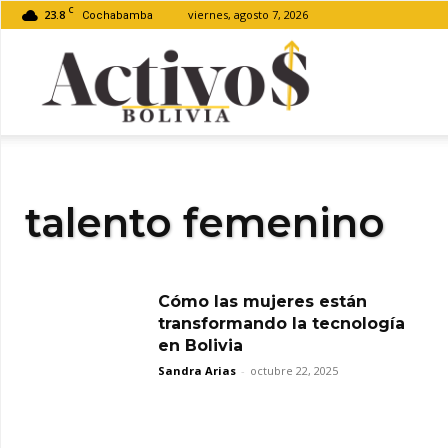
C
23.8
viernes, agosto 7, 2026
Cochabamba
Activos
Bolivia
talento femenino
Cómo las mujeres están
transformando la tecnología
en Bolivia
Sandra Arias
-
octubre 22, 2025