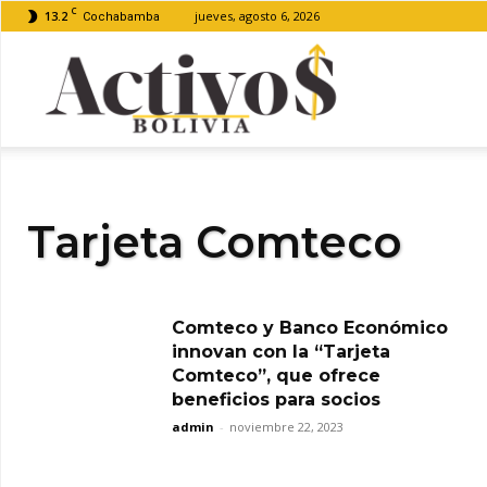
C
13.2
jueves, agosto 6, 2026
Cochabamba
Activos
Bolivia
Tarjeta Comteco
Comteco y Banco Económico
innovan con la “Tarjeta
Comteco”, que ofrece
beneficios para socios
admin
-
noviembre 22, 2023