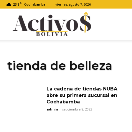
C
23.8
viernes, agosto 7, 2026
Cochabamba
Activos
Bolivia
tienda de belleza
La cadena de tiendas NUBA
abre su primera sucursal en
Cochabamba
admin
-
septiembre 8, 2023