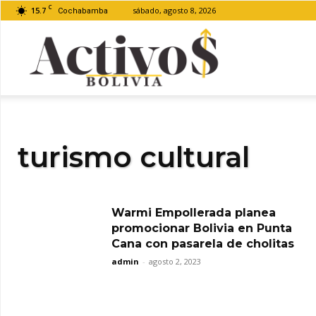
C
15.7
sábado, agosto 8, 2026
Cochabamba
Activos
Bolivia
turismo cultural
Warmi Empollerada planea
promocionar Bolivia en Punta
Cana con pasarela de cholitas
admin
-
agosto 2, 2023