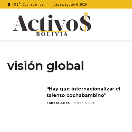
C
13.2
jueves, agosto 6, 2026
Cochabamba
Activos
Bolivia
visión global
“Hay que internacionalizar el
talento cochabambino”
Sandra Arias
-
enero 7, 2026