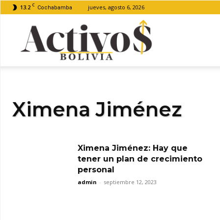
C
13.2
jueves, agosto 6, 2026
Cochabamba
Activos
Bolivia
Ximena Jiménez
Ximena Jiménez: Hay que
tener un plan de crecimiento
personal
admin
-
septiembre 12, 2023