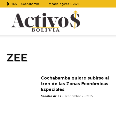
C
16.5
sábado, agosto 8, 2026
Cochabamba
Activos
Bolivia
ZEE
Cochabamba quiere subirse al
tren de las Zonas Económicas
Especiales
Sandra Arias
-
septiembre 26, 2025