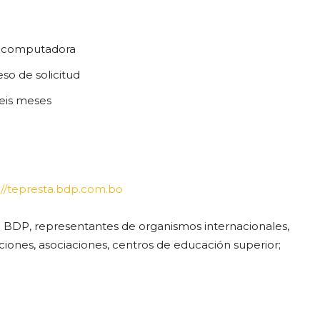
p o computadora
so de solicitud
seis meses
://tepresta.bdp.com.bo
el BDP, representantes de organismos internacionales,
aciones, asociaciones, centros de educación superior;