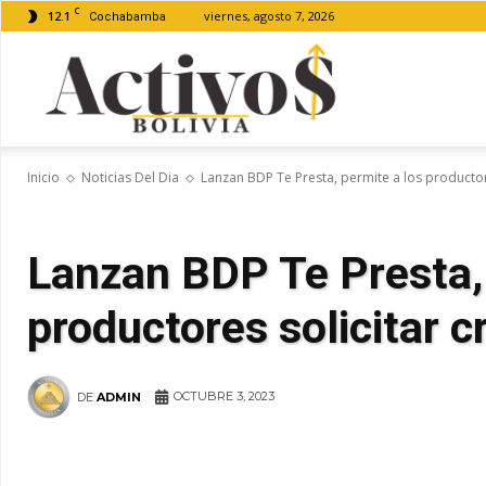
C
12.1
viernes, agosto 7, 2026
Cochabamba
Activos
Inicio
Noticias Del Dia
Lanzan BDP Te Presta, permite a los productore
Bolivia
Lanzan BDP Te Presta, 
productores solicitar c
OCTUBRE 3, 2023
DE
ADMIN
WhatsApp
Facebook
Tel