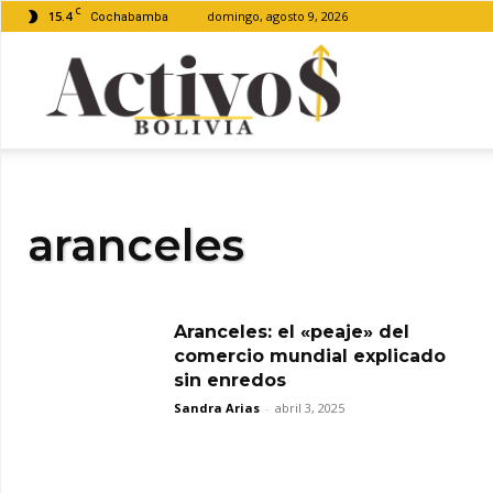
C
15.4
domingo, agosto 9, 2026
Cochabamba
Activos
Bolivia
aranceles
Aranceles: el «peaje» del
comercio mundial explicado
sin enredos
Sandra Arias
-
abril 3, 2025