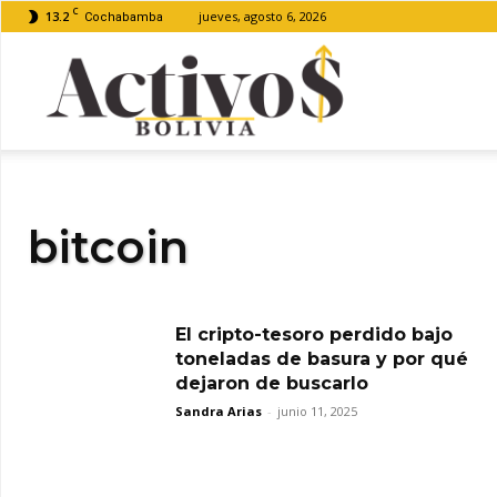
C
13.2
jueves, agosto 6, 2026
Cochabamba
Activos
Bolivia
bitcoin
El cripto-tesoro perdido bajo
toneladas de basura y por qué
dejaron de buscarlo
Sandra Arias
-
junio 11, 2025