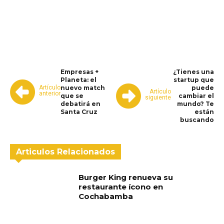
WhatsApp
Facebook
Telegram
Empresas +
¿Tienes una
Planeta: el
startup que
Artículo
nuevo match
puede
Artículo
anterior
que se
cambiar el
siguiente
debatirá en
mundo? Te
Santa Cruz
están
buscando
Articulos Relacionados
Burger King renueva su
restaurante ícono en
Cochabamba