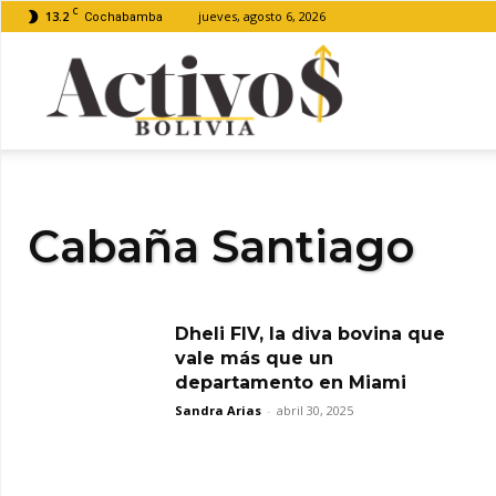
C
13.2
jueves, agosto 6, 2026
Cochabamba
Activos
Bolivia
Cabaña Santiago
Dheli FIV, la diva bovina que
vale más que un
departamento en Miami
Sandra Arias
-
abril 30, 2025